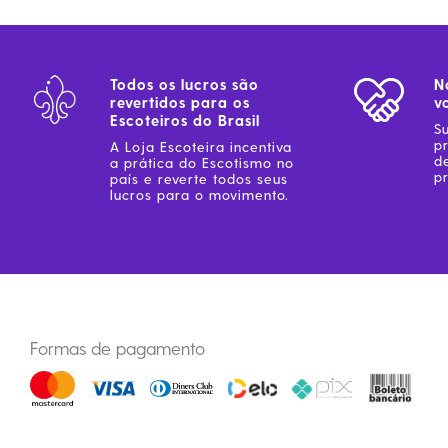
Coleção Brasil
Diversidades
Inclusão
Todos os lucros são
N
Comemorativos
revertidos para os
v
Escoteiros do Brasil
S
p
A Loja Escoteira incentiva
d
a prática do Escotismo no
pr
país e reverte todos seus
lucros para o movimento.
Formas de pagamento