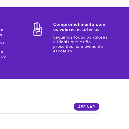
Comprometimento com
de
os valores escoteiros
s
Seguimos todos os valores
e ideais que estão
sos
presentes no movimento
escoteiro.
io
ção
ASSINAR