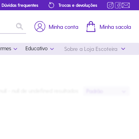
Dúvidas frequentes
Trocas e devoluções
Minha conta
Minha sacola
ormes
Educativo
Sobre a Loja Escoteira
Uniformes
Educativo
Feminino
Distintivos
null - null
de
undefined
resultado
s
Padrão
Masculino
Literatura
Infantil
Programa Educativo
Atualizado
ros
Acessórios Escoteiros
Mapa de Progressão
Certificados
Cordões