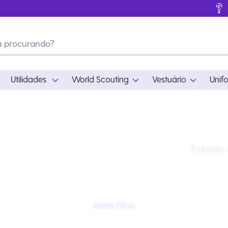
Utilidades
World Scouting
Vestuário
Unif
ades
World Scouting
Vestuário
pamento
Acampamento
Feminino
Exibindo
em
Moda
Masculino
s
Acessórios
Infantil
Outros
Acessórios Escotei
Educativo
Ramo Filhotes
Limpar Filtros