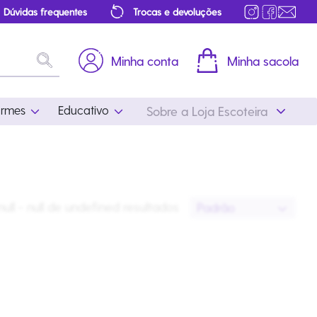
Dúvidas frequentes
Trocas e devoluções
Minha conta
Minha sacola
ormes
Educativo
Sobre a Loja Escoteira
Uniformes
Educativo
Feminino
Distintivos
null - null
de
undefined
resultado
s
Padrão
Masculino
Literatura
Infantil
Programa Educativo
Atualizado
ros
Acessórios Escoteiros
Mapa de Progressão
Certificados
Cordões