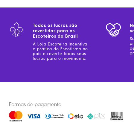
Coleção Brasil
Diversidades
Inclusão
Todos os lucros são
N
Comemorativos
revertidos para os
v
Escoteiros do Brasil
S
p
A Loja Escoteira incentiva
d
a prática do Escotismo no
pr
país e reverte todos seus
lucros para o movimento.
Formas de pagamento