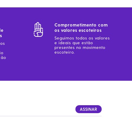
Comprometimento com
de
os valores escoteiros
s
Seguimos todos os valores
e ideais que estão
sos
presentes no movimento
escoteiro.
io
ção
ASSINAR