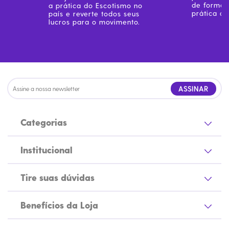
Centenário
de forma 
a prática do Escotismo no
prática do
país e reverte todos seus
Ramo Filhotes
lucros para o movimento.
Coleção Brasil
Diversidades
Inclusão
Comemorativos
ASSINAR
Categorias
Institucional
Tire suas dúvidas
Benefícios da Loja