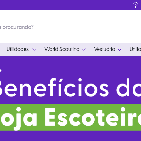
Utilidades
World Scouting
Vestuário
Unif
ades
World Scouting
Vestuário
pamento
Acampamento
Feminino
em
Moda
Masculino
s
Acessórios
Infantil
Outros
Acessórios Escotei
Educativo
Ramo Filhotes