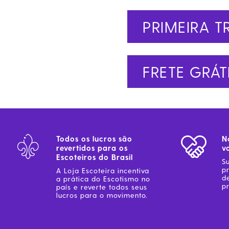
PRIMEIRA T
FRETE GRÁT
Todos os lucros são
N
revertidos para os
v
Escoteiros do Brasil
S
p
A Loja Escoteira incentiva
d
a prática do Escotismo no
pr
país e reverte todos seus
lucros para o movimento.