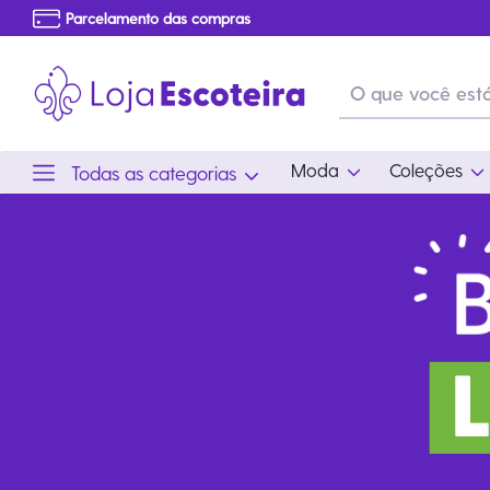
Parcelamento das compras
Frete grátis consulte o regulamento
Primeira Troca Grátis
Moda
Coleções
Todas as categorias
Moda
Coleções
Utilid
Feminino
Coleção Snoopy
Acam
Acessórios
Eventos
Viag
Masculino
Coleção Scouts Vibes
Outro
Infantil
Coleção Flor de Lis
Coleção Centenário
Ramo Filhotes