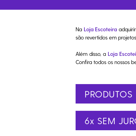
Coleção Brasil
Diversidades
Inclusão
Na
Loja Escoteira
adquiri
Comemorativos
são revertidos em projeto
Além disso, a
Loja Escote
Confira todos os nossos b
PRODUTOS 
6x SEM JU